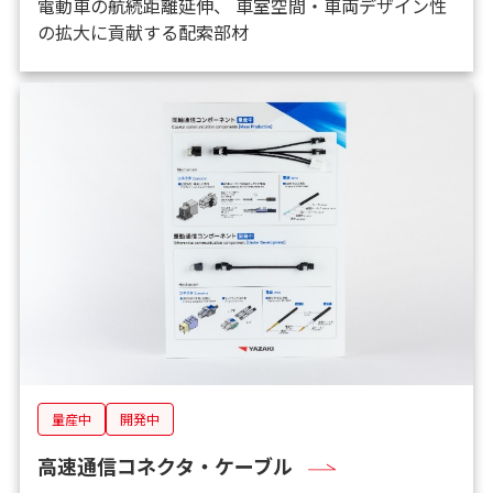
電動車の航続距離延伸、 車室空間・車両デザイン性
の拡大に貢献する配索部材
量産中
開発中
高速通信コネクタ・ケーブル