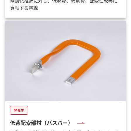
電動化推進に対し、低燃費、低電費、配索性改善に
貢献する電線
開発中
低背配索部材（バスバー）