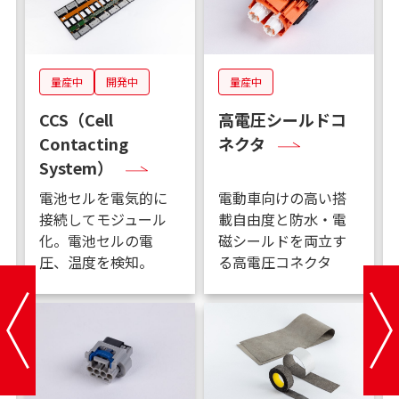
量産中
開発中
量産中
CCS（Cell
高電圧シールドコ
Contacting
ネクタ
System）
電池セルを電気的に
電動車向けの高い搭
接続してモジュール
載自由度と防水・電
化。電池セルの電
磁シールドを両立す
圧、温度を検知。
る高電圧コネクタ