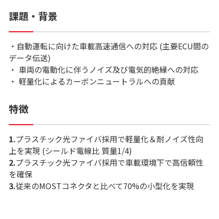
課題・背景
・自動運転に向けた車載高速通信への対応 (主要ECU間の
データ伝送)
・ 車両の電動化に伴うノイズ及び電気的絶縁への対応
・ 軽量化によるカーボンニュートラルへの貢献
特徴
1.
プラスチック光ファイバ採用で軽量化＆耐ノイズ性向
上を実現 (シールド電線比 質量1/4)
2.
プラスチック光ファイバ採用で車載環境下で高信頼性
を確保
3.
従来のMOSTコネクタと比べて70%の小型化を実現