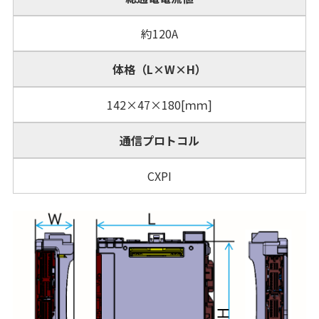
約120A
体格（L×W×H）
142×47×180[ｍｍ]
通信プロトコル
CXPI