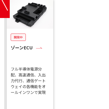
量産中
開発中
導体リレーモ
ゾーンECU
ュール
レーの半導体化に
フル半導体電源分
る省電力化と軽量
配、高速通信、入出
、および オリジナ
力代行、通信ゲート
電線保護ロジック
ウェイの各機能をオ
よるFUSEレス化の
ールインワンで実現
現と搭載の自由度
上