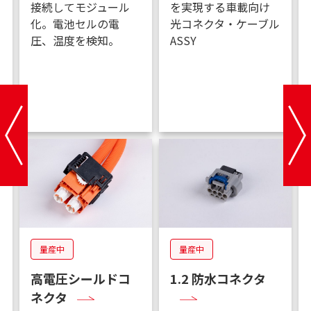
実現する車載向け
可能なシールド部材
に対応す
コネクタ・ケーブル
ップ
SY
量産中
開発中
量産中
.2 防水コネクタ
照明付き充電イン
高電圧
レット
ション