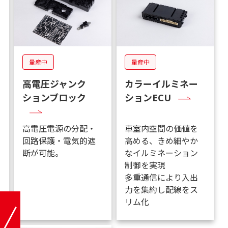
量産中
開発中
量産中
量産中
S（Cell
高電圧ジャンク
カラー
ntacting
ションブロック
ションE
ystem）
池セルを電気的に
高電圧電源の分配・
車室内空
続してモジュール
回路保護・電気的遮
高める、
。電池セルの電
断が可能。
なイルミ
、温度を検知。
制御を実
多重通信
力を集約
リム化