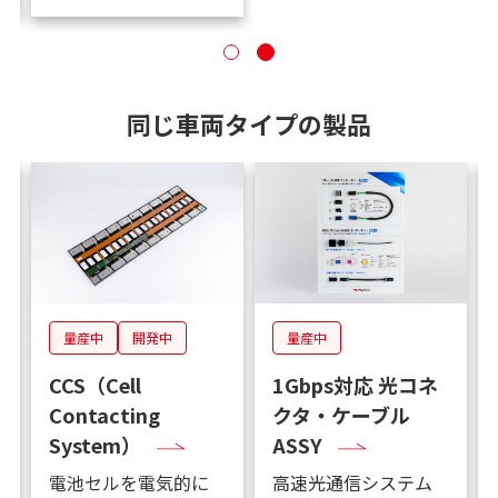
同じ車両タイプの製品
量産中
開発中
量産中
Gbps対応 光コネ
めっき不織布テー
充電イ
タ・ケーブル
プ
SY
速光通信システム
様々なW/H形態に追従
日米欧中