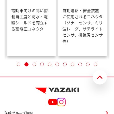
動運転・安全装置
夜間の充電/給電をサ
高電圧電
使用されるコネクタ
ポートする充電口照
回路保護
ソナーセンサ、ミリ
明
断が可能
レーダ、サテライト
ンサ、排気温センサ
）
矢崎グループ情報