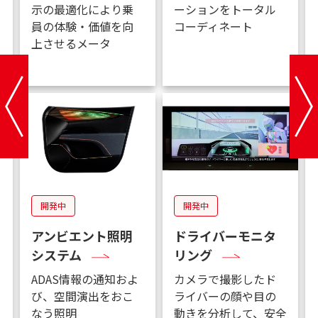
示の最適化により乗
ーションをトータル
建
員の体験・価値を向
コーディネート
上させるメータ
開発中
開発中
アンビエント照明
ドライバーモニタ
システム
リング
虚
ADAS情報の通知およ
カメラで撮影したド
び、空間演出をおこ
ライバーの顔や目の
なう照明
動きを分析して、安全