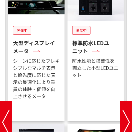
開発中
量産中
大型ディスプレイ
標準防水LEDユ
メータ
ニット
シーンに応じたフレキ
防水性能と搭載性を
シブルなマルチ表示
両立した小型LEDユニ
と優先度に応じた表
ット
示の最適化により乗
建
員の体験・価値を向
上させるメータ