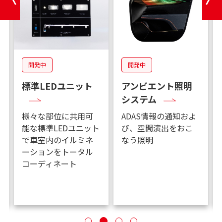
開発中
開発中
標準LEDユニット
アンビエント照明
システム
虚
様々な部位に共用可
ADAS情報の通知およ
能な標準LEDユニット
び、空間演出をおこ
で車室内のイルミネ
なう照明
ーションをトータル
コーディネート