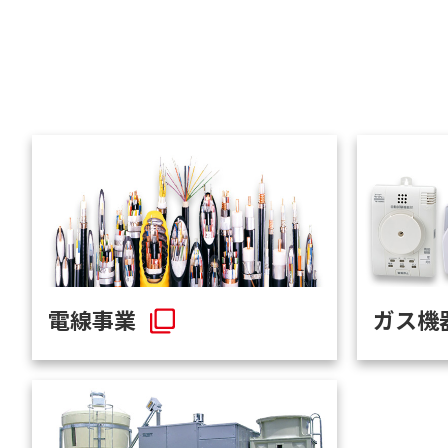
電線事業
ガス機