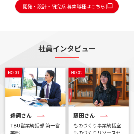
開発・設計・研究系 募集職種はこちら
社員インタビュー
NO.01
NO.02
鵜飼さん
藤田さん
TBU営業統括部 第一営
ものづくり事業統括室
業部
ものづくりリソースセ