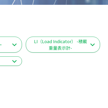
LI（Load Indicator） -積載
ー
重量表示計-