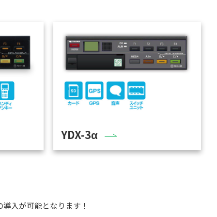
YDX-3α
の導入が可能となります！