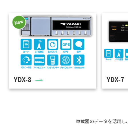
YDX-8
YDX-7
車載器のデータを活用し