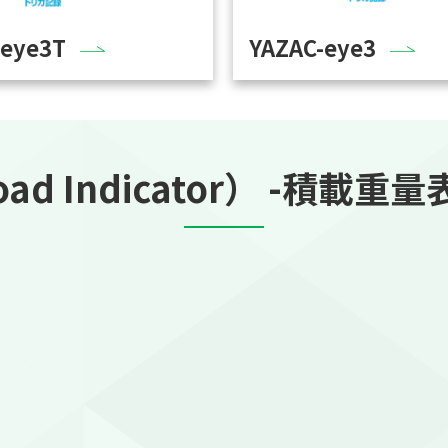
-eye3T
YAZAC-eye3
oad Indicator） -積載重