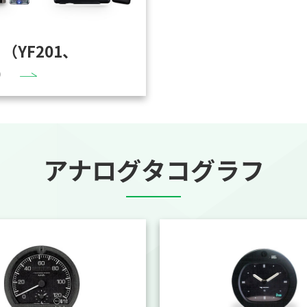
0 （YF201、
）
アナログタコグラフ