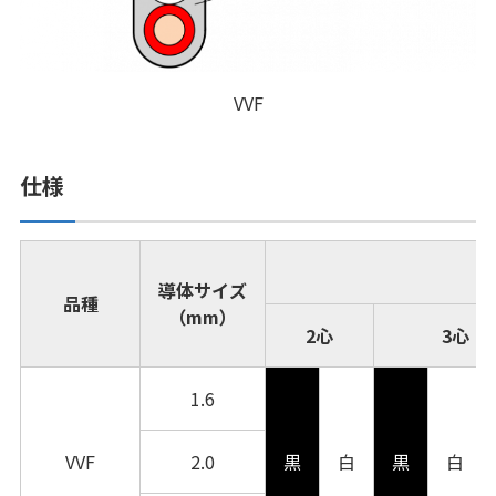
VVF
仕様
導体サイズ
品種
（mm）
2心
3心
1.6
VVF
2.0
黒
白
黒
白