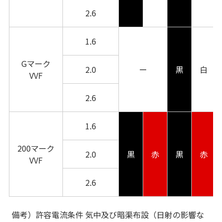
2.6
1.6
Gマーク
2.0
ー
黒
白
VVF
2.6
1.6
200マーク
2.0
黒
赤
黒
赤
VVF
2.6
備考）許容電流条件 気中及び暗渠布設（日射の影響な