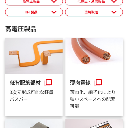
高電圧製品
低電圧・通信製品
HMI製品
環境取組
高電圧製品
低背配策部材
薄肉電線
3次元形成可能な軽量
薄肉化、細径化により
バスバー
狭小スペースへの配索
可能