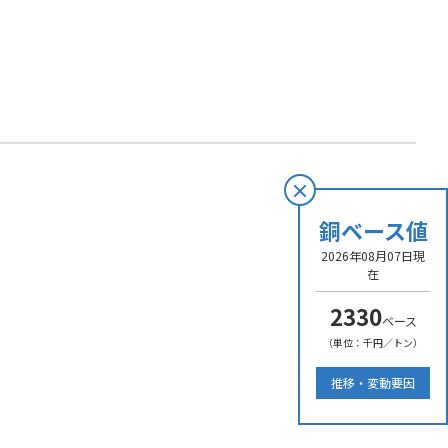
銅ベース値
2026年08月07日現
在
2330
ベース
（単位：千円／トン）
推移・変動要因