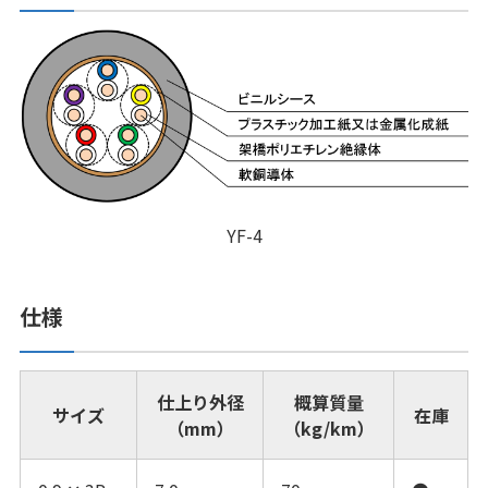
YF-4
仕様
仕上り外径
概算質量
サイズ
在庫
（mm）
（kg/km）