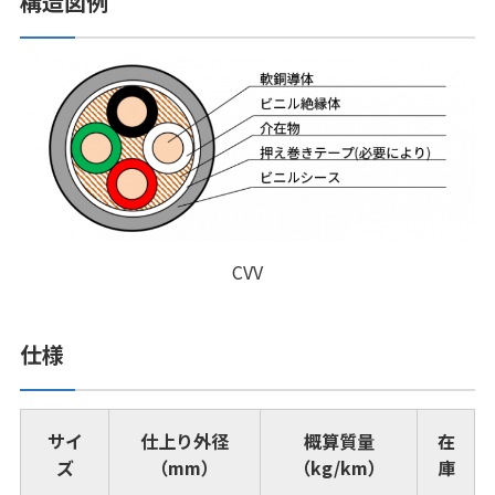
構造図例
CVV
仕様
サイ
仕上り外径
概算質量
在
ズ
（mm）
（kg/km）
庫