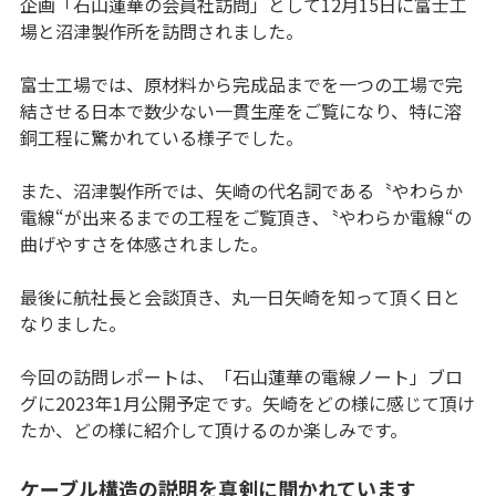
企画「石山蓮華の会員社訪問」として12月15日に富士工
場と沼津製作所を訪問されました。
富士工場では、原材料から完成品までを一つの工場で完
結させる日本で数少ない一貫生産をご覧になり、特に溶
銅工程に驚かれている様子でした。
また、沼津製作所では、矢崎の代名詞である〝やわらか
電線“が出来るまでの工程をご覧頂き､〝やわらか電線“の
曲げやすさを体感されました。
最後に航社長と会談頂き、丸一日矢崎を知って頂く日と
なりました。
今回の訪問レポートは、「石山蓮華の電線ノート」ブロ
グに2023年1月公開予定です。矢崎をどの様に感じて頂け
たか、どの様に紹介して頂けるのか楽しみです。
ケーブル構造の説明を真剣に聞かれています