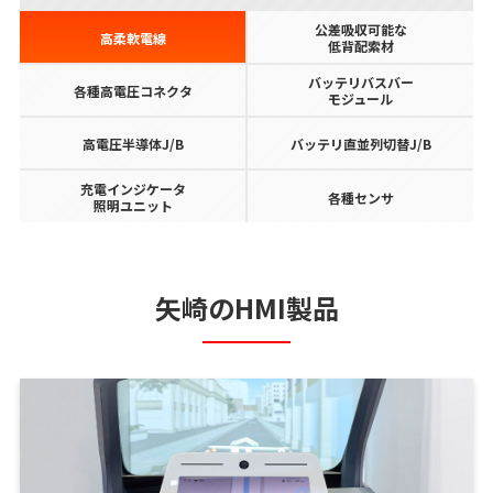
公差吸収可能な
高柔軟電線
低背配索材
バッテリバスバー
各種高電圧コネクタ
モジュール
高電圧半導体J/B
バッテリ直並列切替J/B
充電インジケータ
各種センサ
照明ユニット
矢崎のHMI製品