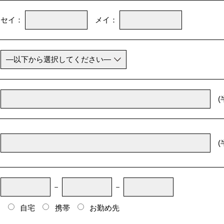
セイ：
メイ：
(
(
－
－
自宅
携帯
お勤め先