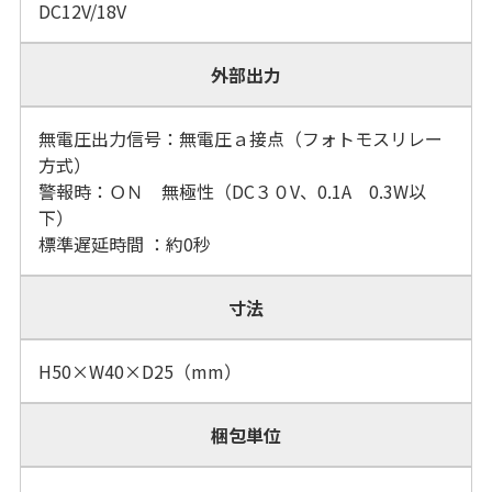
DC12V/18V
外部出力
無電圧出力信号：無電圧ａ接点（フォトモスリレー
方式）
警報時：ＯＮ 無極性（DC３０V、0.1A 0.3W以
下）
標準遅延時間 ：約0秒
寸法
H50×W40×D25（mm）
梱包単位