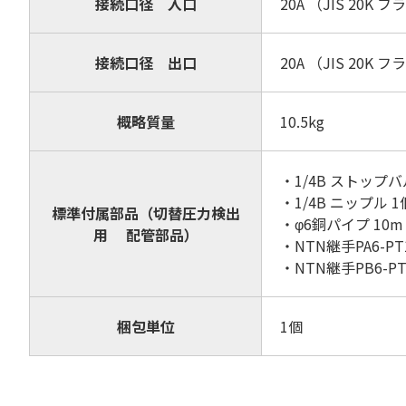
接続口径 入口
20A （JIS 20K
接続口径 出口
20A （JIS 20K
概略質量
10.5kg
・1/4B ストップバ
・1/4B ニップル 
標準付属部品（切替圧力検出
・φ6銅パイプ 10
用 配管部品）
・NTN継手PA6-PT1
・NTN継手PB6-PT
梱包単位
1個