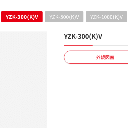
YZK-300(K)V
YZK-500(K)V
YZK-1000(K)V
YZK-300(K)V
外観図面