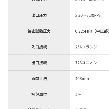
出口圧力
2.30～3.30kPa
気密試験圧力
0.225MPa（中圧部
入口接続
25Aフランジ
出口接続
32Aユニオン
面間寸法
408mm
梱包単位
1個