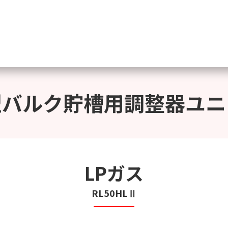
型バルク貯槽用調整器ユニ
LPガス
RL50HLⅡ