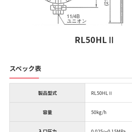
RL50HLⅡ
スペック表
製品型式
RL50HLⅡ
容量
50kg/h
入口圧力
0.025～0.15MPa